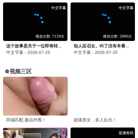
8.8
喜剧/剧情
深海
桥矿影院影视大全独家高清资源，立即观看《深海》，
畅享视听。
立即观看