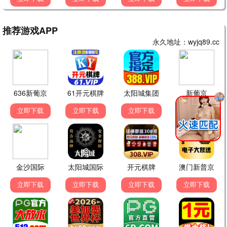
8.7
动画/亲子
年会不能停!
桥矿影院影视大全独家高清资源，立即观看《年会不能
停!》，畅享视听。
立即观看