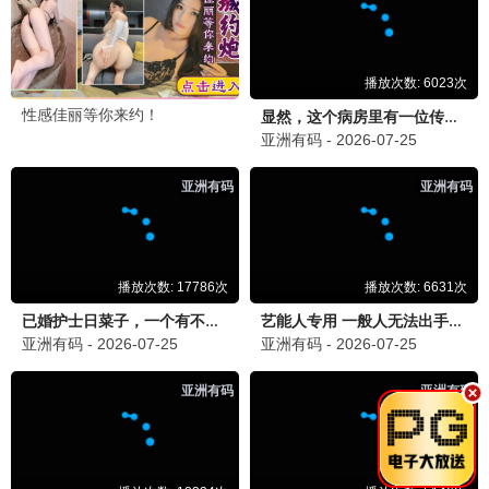
9.0
古装/历史
消失的她
桥矿影院影视大全独家高清资源，立即观看《消失的
她》，畅享视听。