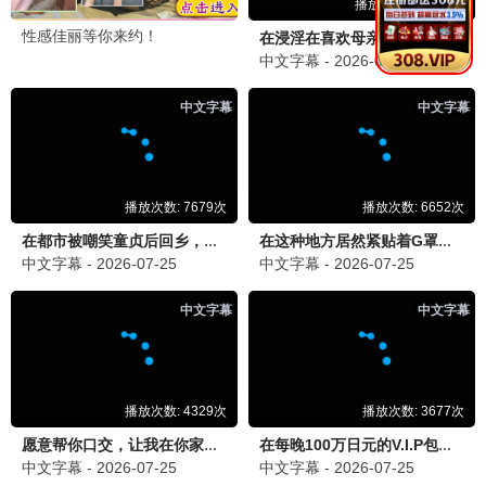
8.6
古装/历史
孤注一掷
桥矿影院影视大全独家高清资源，立即观看《孤注一
掷》，畅享视听。
立即观看