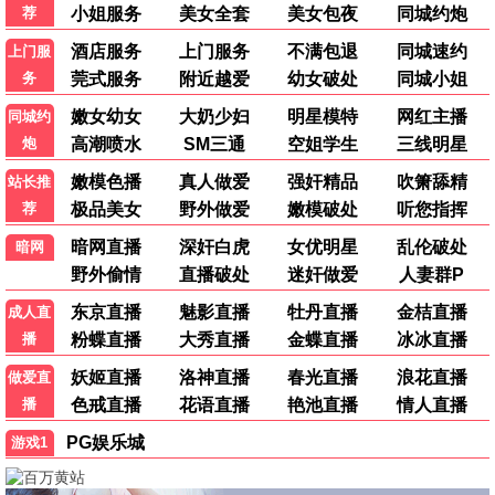
9.1
动画/亲子
芭比
桥矿影院影视大全独家高清资源，立即观看《芭比》，
畅享视听。
立即观看