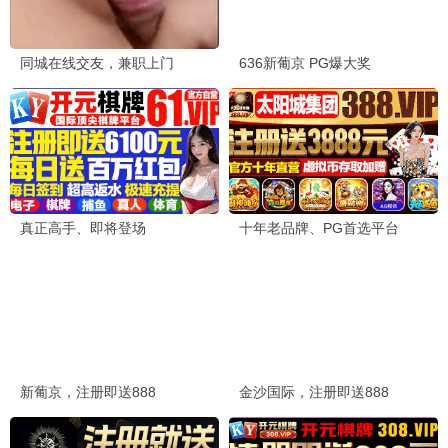
立即观看
8.9
战争/史诗
拿破仑
桥矿影院影视大全独家高清资源，立即观看《拿破
仑》，畅享视听。