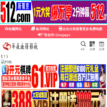
桥矿影院影视大全
桥矿影院影视大全 · 矿世视界
海量片库 · 免费高清 | 电影 剧集 动漫 综艺 一站畅
享
开始观影
热门推荐